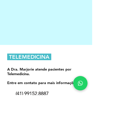
TELEMEDICINA
A Dra. Marjorie atende pacientes por
Telemedicina.
Entre em contato para mais informações:
(41) 99152.8887
@dramarjorieuber
© 2026 por MarketingMed.is